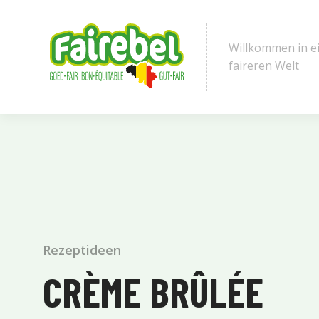
Willkommen in e
faireren Welt
Rezeptideen
CRÈME BRÛLÉE