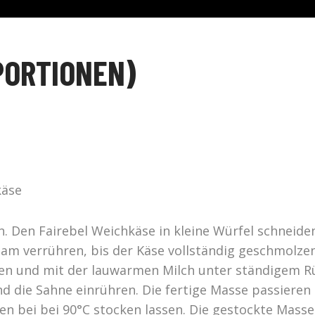
PORTIONEN)
käse
n. Den Fairebel Weichkäse in kleine Würfel schneide
am verrühren, bis der Käse vollständig geschmolzen
gen und mit der lauwarmen Milch unter ständigem 
 die Sahne einrühren. Die fertige Masse passieren 
fen bei bei 90°C stocken lassen. Die gestockte Mass