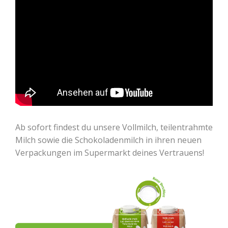
Ab sofort findest du unsere Vollmilch, teilentrahmte
Milch sowie die Schokoladenmilch in ihren neuen
Verpackungen im Supermarkt deines Vertrauens!