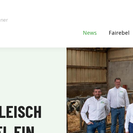
iner
News
Fairebel
LEISCH
L EIN