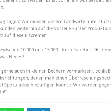
t bekannt zu werden. Es ist vor allem wunderbar, an
n.
ug sagen: Wir müssen unsere Landwirte unterstütze
 Kunden weiterhin auf die Vorteile kurzer Produkt
z auf diese Eiscreme!“
 zwischen 10.000 und 15.000 Litern Fairebel- Eiscreme
twas Neues?
 gerne auch in kleinen Bechern vermarkten“, schließt
ksrichtungen, denen man einen Überraschungsbech
iel Spekulatius hinzufügen könnte. Wir werden geg
n!“