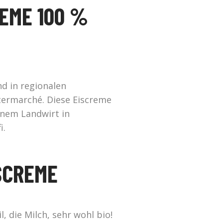
REME 100 %
d in regionalen
termarché. Diese Eiscreme
inem Landwirt in
i.
SCREME
, die Milch, sehr wohl bio!