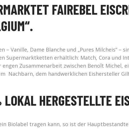
ERMARKTET FAIREBEL EISC
LGIUM“.
 – Vanille, Dame Blanche und „Pures Milcheis“ – sin
en Supermarktketten erhältlich: Match, Cora und In
ehr engen Zusammenarbeit zwischen Benoît Michel, e
m Nachbarn, dem handwerklichen Eishersteller Gilf
% LOKAL HERGESTELLTE EI
n Biolabel tragen kann, so ist der Hauptbestandteil