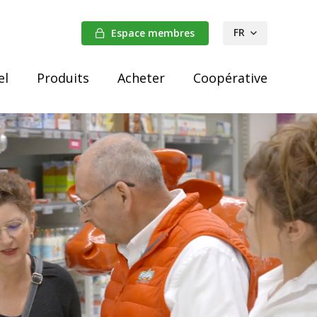
FR
Espace membres
NL
el
Produits
Acheter
Coopérative
DE