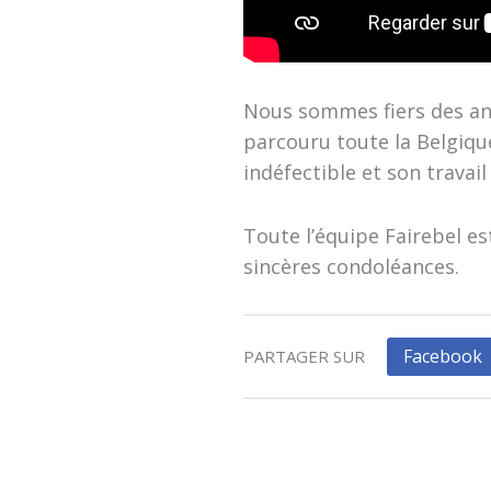
Nous sommes fiers des ann
parcouru toute la Belgiq
indéfectible et son travail
Toute l’équipe Fairebel es
sincères condoléances.
Facebook
PARTAGER SUR