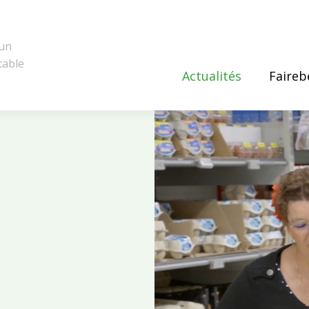
 un
table
Actualités
Faireb