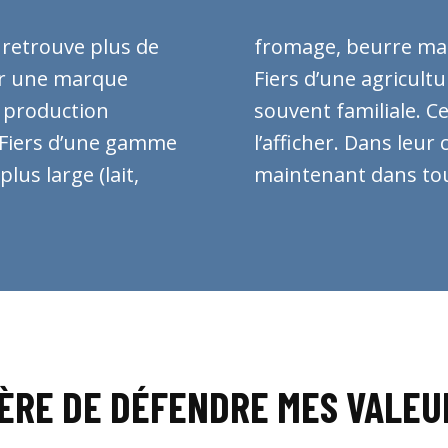
n retrouve plus de
 et même viande).
er une marque
umaine et bien
e production
hésitent pas à
. Fiers d’une gamme
es points de vente et
lus large (lait,
maintenant dans tout
IÈRE DE DÉFENDRE MES VALEU