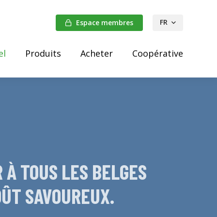
FR
Espace membres
NL
el
Produits
Acheter
Coopérative
DE
 À TOUS LES BELGES
GOÛT SAVOUREUX.