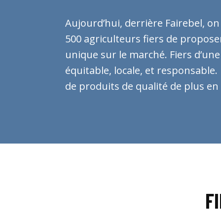
Aujourd’hui, derrière Fairebel, o
fromage, beurre mais aussi fruits
500 agriculteurs fiers de propos
Fiers d’une agriculture à taille h
unique sur le marché. Fiers d’un
souvent familiale. Cette fierté, ils n’
équitable, locale, et responsable
l’afficher. Dans leur champs, sur l
de produits de qualité de plus en p
F