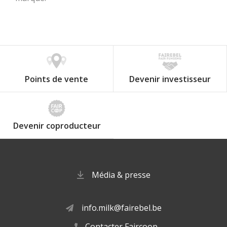
Points de vente
Devenir investisseur
Devenir coproducteur
Média & presse
info.milk@fairebel.be
Contacter Faircoop