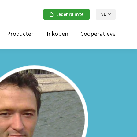
NL
Ledenruimte
FR
Producten
Inkopen
Coöperatieve
DE