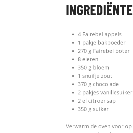
INGREDIËNT
4 Fairebel appels
1 pakje bakpoeder
270 g Fairebel boter
8 eieren
350 g bloem
1 snuifje zout
370 g chocolade
2 pakjes vanillesuiker
2 el citroensap
350 g suiker
Verwarm de oven voor op 1