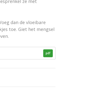
 besprenkel ze met
 Voeg dan de vloeibare
jes toe. Giet het mengsel
oven.
pdf