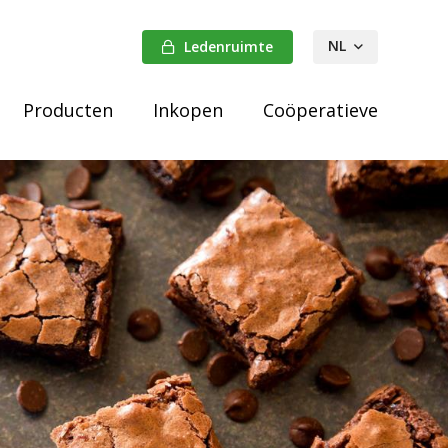
NL
Ledenruimte
FR
Producten
Inkopen
Coöperatieve
DE