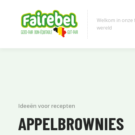
Welkom in onze 
wereld
Ideeën voor recepten
APPELBROWNIES