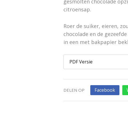
gesmolten chocolade opzij
citroensap.
Roer de suiker, eieren, zo
chocolade en de gezeefde 
in een met bakpapier bekl
PDF Versie
Facebook
DELEN OP