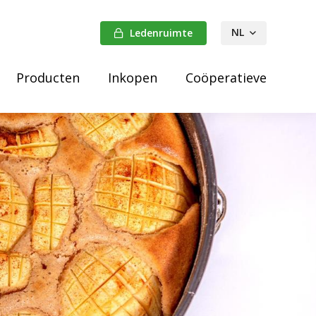
NL
Ledenruimte
FR
Producten
Inkopen
Coöperatieve
DE