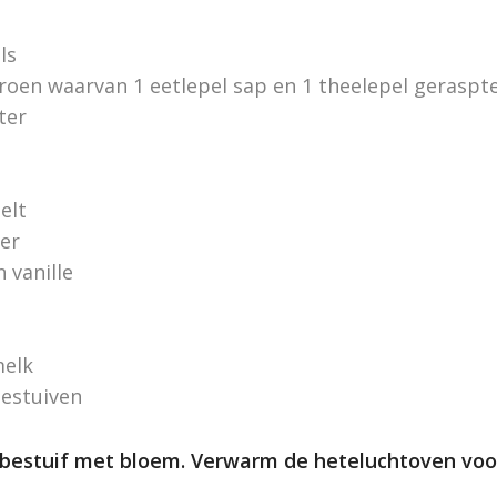
ls
troen waarvan 1 eetlepel sap en 1 theelepel geraspte
ter
elt
er
 vanille
melk
estuiven
 bestuif met bloem. Verwarm de heteluchtoven voor