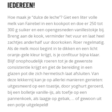
IEDEREEN!
Hoe maak je “dulce de leche”? Giet een liter volle
melk van Fairebel in een kookpot en doe er 250 tot
300 g suiker en een opengesneden vanillestokje bij.
Breng aan de kook, verminder het vuur en laat heel
zachtjes anderhalf uur doorkoken. Roer regelmatig.
Als de melk mooi begint in te dikken en een licht
oranje-gele kleur krijgt, is je confituur bijna klaar.
Blijf onophoudelijk roeren tot je de gewenste
consistentie krijgt en giet de bereiding in een
glazen pot die zich hermetisch laat afsluiten. Van
deze lekkernij kan je op allerlei manieren genieten:
uitgesmeerd op een toastje, door yoghurt geroerd,
bij een bolletje vanille-ijs, als toefje op een
pannenkoek, als laagje op gebak, … of gewoon uit
een potje uitgelepeld!