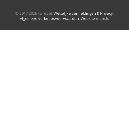
© 2017-2026 Fairebel.
Wettelijke vermeldingen & Privacy
.
Algemene verkoopsvoorwaarden
.
Website
mum.lu